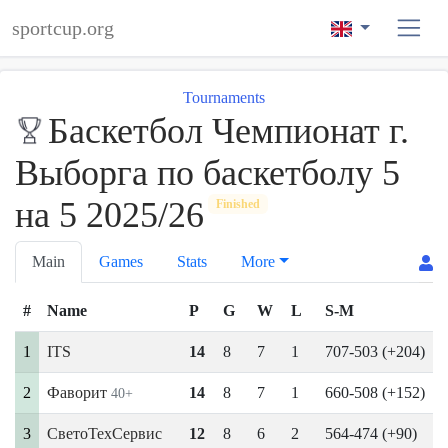
sportcup.org
Tournaments
Баскетбол Чемпионат г.
Выборга по баскетболу 5
на 5 2025/26
Finished
Main
Games
Stats
More
#
Name
P
G
W
L
S-M
1
ITS
14
8
7
1
707-503 (+204)
2
Фаворит
14
8
7
1
660-508 (+152)
40+
3
СветоТехСервис
12
8
6
2
564-474 (+90)