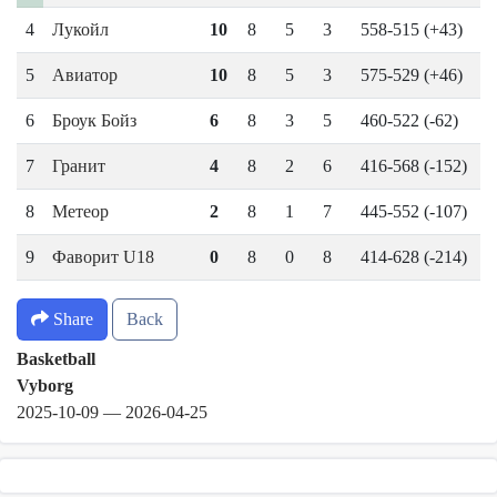
4
Лукойл
10
8
5
3
558-515 (+43)
5
Авиатор
10
8
5
3
575-529 (+46)
6
Броук Бойз
6
8
3
5
460-522 (-62)
7
Гранит
4
8
2
6
416-568 (-152)
8
Метеор
2
8
1
7
445-552 (-107)
9
Фаворит U18
0
8
0
8
414-628 (-214)
Share
Back
Basketball
Vyborg
2025-10-09
—
2026-04-25