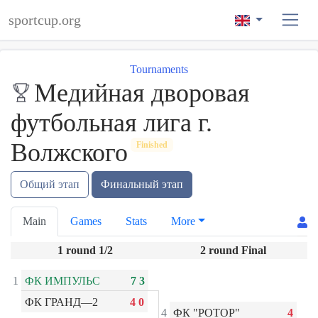
sportcup.org
Tournaments
Медийная дворовая
футбольная лига г.
Волжского
Finished
Общий этап
Финальный этап
Main
Games
Stats
More
1 round 1/2
2 round Final
1
ФК ИМПУЛЬС
7
3
ФК ГРАНД—2
4
0
4
ФК "РОТОР"
4