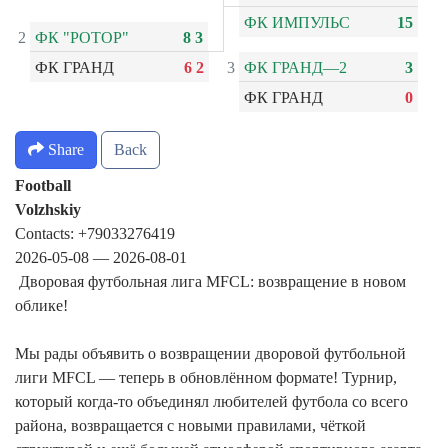
ФК ИМПУЛЬС
15
2
ФК "РОТОР"
8
3
ФК ГРАНД
6
2
3
ФК ГРАНД—2
3
ФК ГРАНД
0
Share
Back
Football
Volzhskiy
Contacts:
+79033276419
2026-05-08
—
2026-08-01
 Дворовая футбольная лига MFCL: возвращение в новом 
облике!

Мы рады объявить о возвращении дворовой футбольной 
лиги MFCL — теперь в обновлённом формате! Турнир, 
который когда‑то объединял любителей футбола со всего 
района, возвращается с новыми правилами, чёткой 