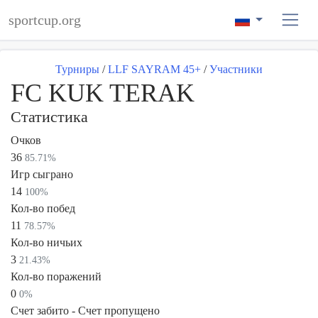
sportcup.org
Турниры
/
LLF SAYRAM 45+
/
Участники
FC KUK TERAK
Статистика
Очков
36
85.71%
Игр сыграно
14
100%
Кол-во побед
11
78.57%
Кол-во ничьих
3
21.43%
Кол-во поражений
0
0%
Счет забито - Счет пропущено