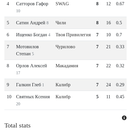
4
Сатторов Гафор
SWAG
8
12
0.67
10
5
Сатин Андрей
Чили
8
16
0.5
8
6
Ищенко Богдан
Твоя Привилегия
7
10
0.7
4
7
Мотовилов
Чурилово
7
21
0.33
Степан
5
8
Орлов Алексей
Макадамия
7
22
0.32
17
9
Галкин Глеб
Калибр
7
24
0.29
1
10
Святных Ксения
Калибр
5
11
0.45
20
Total stats