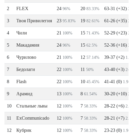
2
FLEX
24
20
63-31 (+32)
96%
83.33%
2.
3
Твоя Привилегия
23
19
61-26 (+35)
95.83%
82.61%
2.
4
Чили
21
15
52-29 (+23)
100%
71.43%
2.
5
Макадамия
24
15
52-36 (+16)
96%
62.5%
2.
6
Чурилово
21
12
39-37 (+2)
100%
57.14%
1.9-
7
Бедолаги
22
11
43-40 (+3)
100%
50%
2-1.
8
Flash
22
10
41-41 (0)
100%
45.45%
1.9-1
9
Арамид
13
8
30-20 (+10)
100%
61.54%
2.
10
Стальные львы
12
7
28-22 (+6)
100%
58.33%
2.3-
11
ExCommunicado
12
7
28-21 (+7)
100%
58.33%
2.3-
12
Кубрик
12
7
23-23 (0)
100%
58.33%
1.9-1