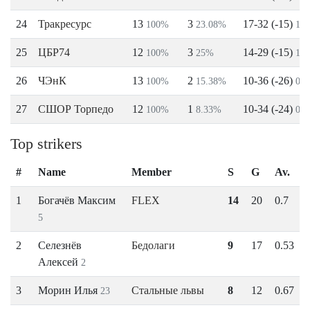
24
Тракресурс
13
3
17-32 (-15)
100%
23.08%
1.3
25
ЦБР74
12
3
14-29 (-15)
100%
25%
1.2
26
ЧЭнК
13
2
10-36 (-26)
100%
15.38%
0.8
27
СШОР Торпедо
12
1
10-34 (-24)
100%
8.33%
0.8
Top strikers
#
Name
Member
S
G
Av.
1
Богачёв Максим
FLEX
14
20
0.7
5
2
Селезнёв
Бедолаги
9
17
0.53
Алексей
2
3
Морин Илья
Стальные львы
8
12
0.67
23