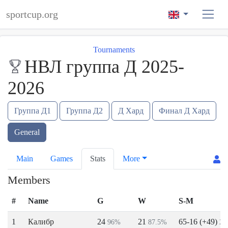
sportcup.org
Tournaments
НВЛ группа Д 2025-
2026
Группа Д1
Группа Д2
Д Хард
Финал Д Хард
General
Main
Games
Stats
More
Members
#
Name
G
W
S-M
1
Калибр
24
21
65-16 (+49)
96%
87.5%
2.