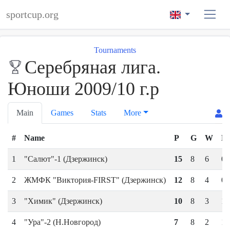
sportcup.org
Tournaments
Серебряная лига.
Юноши 2009/10 г.р
Main
Games
Stats
More
#
Name
P
G
W
D
1
"Салют"-1 (Дзержинск)
15
8
6
0
2
ЖМФК "Виктория-FIRST" (Дзержинск)
12
8
4
0
3
"Химик" (Дзержинск)
10
8
3
1
4
"Ура"-2 (Н.Новгород)
7
8
2
1