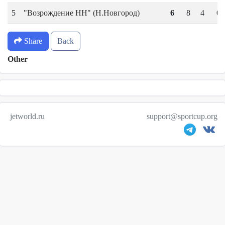
5
"Возрождение НН" (Н.Новгород)
6
8
4
0
Share
Back
Other
jetworld.ru
support@sportcup.org