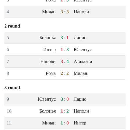
4
Милан
3
:
3
Наполи
2 round
5
Болонья
3
:
1
Лацио
6
Интер
1
:
3
Ювентус
7
Наполи
3
:
4
Аталанта
8
Рома
2
:
2
Милан
3 round
9
Ювентус
3
:
0
Лацио
10
Болонья
1
:
2
Наполи
11
Милан
1
:
0
Интер