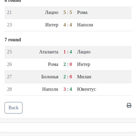
6 round
21
Лацио
5
:
5
Рома
23
Интер
4
:
4
Наполи
7 round
25
Аталанта
1
:
4
Лацио
26
Рома
2
:
0
Интер
27
Болонья
2
:
0
Милан
28
Наполи
3
:
4
Ювентус
Back