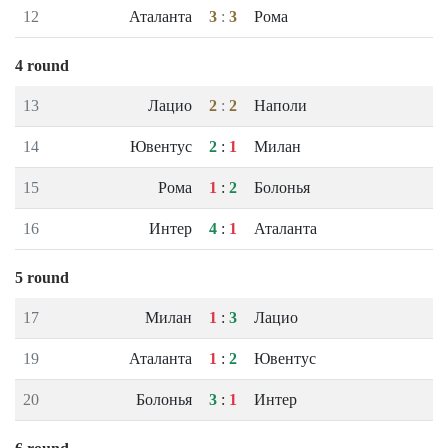
12
Аталанта
3
:
3
Рома
4 round
13
Лацио
2
:
2
Наполи
14
Ювентус
2
:
1
Милан
15
Рома
1
:
2
Болонья
16
Интер
4
:
1
Аталанта
5 round
17
Милан
1
:
3
Лацио
19
Аталанта
1
:
2
Ювентус
20
Болонья
3
:
1
Интер