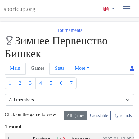
sportcup.org
Tournaments
Зимнее Первенство
Бишкек
Main
Games
Stats
More
1
2
3
4
5
6
7
Click on the game to view
All games
Crosstable
By rounds
1 round