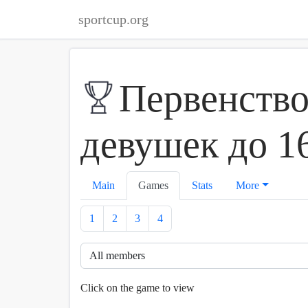
sportcup.org
Первенств
девушек до 16
Main
Games
Stats
More
1
2
3
4
Click on the game to view