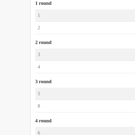
1 round
1
2
2 round
3
4
3 round
5
8
4 round
6