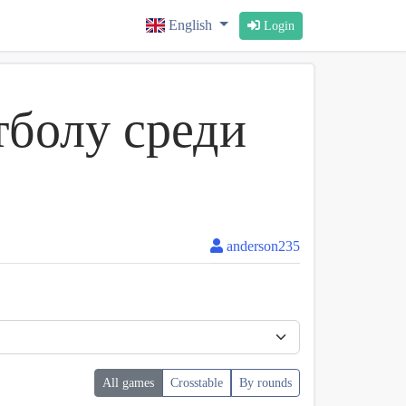
English
Login
болу среди
anderson235
All games
Crosstable
By rounds