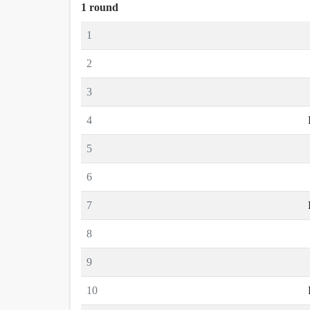
1 round
1
2
3
4
5
6
7
8
9
10