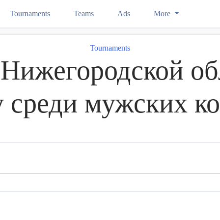
Tournaments
Teams
Ads
More
Tournaments
Нижегородской об
 среди мужских к