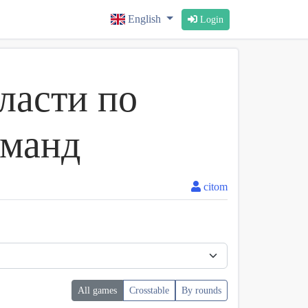
English
Login
ласти по
оманд
citom
All games
Crosstable
By rounds