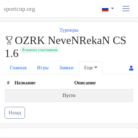
sportcup.org
Турниры
OZRK NeveNRekaN CS
1.6
В поиске участников
Главная
Игры
Заявки
Еще
#
Название
Описание
Пусто
Назад