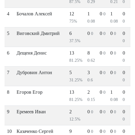
87.5%
0.29
0.21
0
4
Бочалов Алексей
12
1
0
1
0
0
75%
0.08
0.08
0
5
Виговский Дмитрий
6
0
0
0
0
0
0
0
37.5%
0
6
Дещеня Денис
13
8
0
0
0
0
0
81.25%
0.62
0
7
Дубровин Антон
5
3
0
0
0
0
0
31.25%
0.6
0
8
Егоров Егор
13
2
0
1
0
0
81.25%
0.15
0.08
0
9
Еремеев Иван
2
0
0
0
0
0
0
0
12.5%
0
10
Казаченко Сергей
9
0
0
0
0
0
0
0