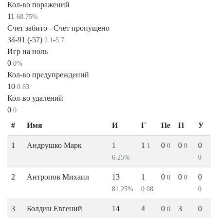
Кол-во поражений
11
68.75%
Счет забито - Счет пропущено
34-91 (-57)
-
2.1
5.7
Игр на ноль
0
0%
Кол-во предупреждений
10
0.63
Кол-во удалений
0
0
#
Имя
И
Г
Пе
П
У
1
Андрушко Марк
1
1
0
0
0
1
0
0
6.25%
0
2
Антропов Михаил
13
1
0
0
0
0
0
81.25%
0.08
0
3
Болдин Евгений
14
4
0
3
0
0