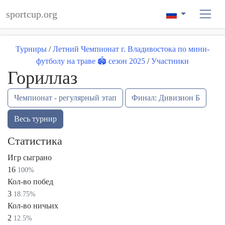
sportcup.org
Турниры
/
Летний Чемпионат г. Владивостока по мини-
футболу на траве 🏟 сезон 2025
/
Участники
Гориллаз
Чемпионат - регулярный этап
Финал: Дивизион Б
Весь турнир
Статистика
Игр сыграно
16
100%
Кол-во побед
3
18.75%
Кол-во ничьих
2
12.5%