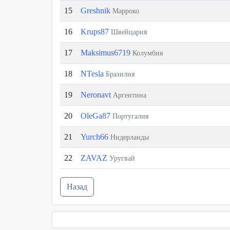
15
Greshnik
Марроко
16
Krups87
Швейцария
17
Maksimus6719
Колумбия
18
NTesla
Бразилия
19
Neronavt
Аргентина
20
OleGa87
Португалия
21
Yurch66
Нидерланды
22
ZAVAZ
Уругвай
Назад