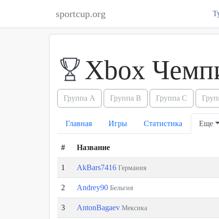
sportcup.org
Т
Xbox Чемп
Группа А
Группа B
Группа C
Груп
Главная
Игры
Статистика
Еще
#
Название
1
AkBars7416
Германия
2
Andrey90
Бельгия
3
AntonBagaev
Мексика