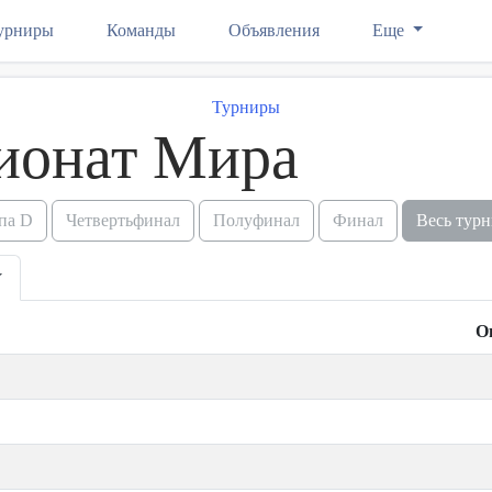
урниры
Команды
Объявления
Еще
Турниры
ионат Мира
па D
Четвертьфинал
Полуфинал
Финал
Весь тур
О