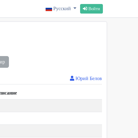
Русский
Войти
нир
Юрий Белов
писание