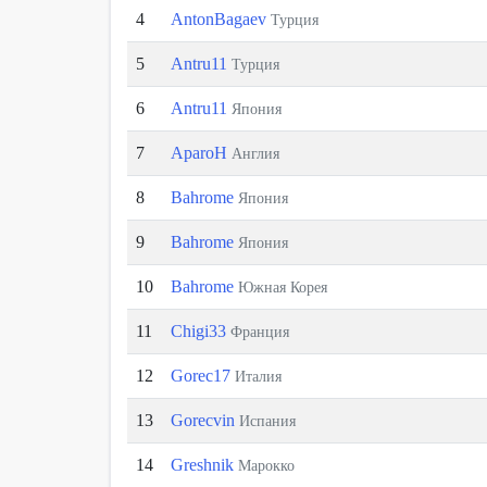
4
AntonBagaev
Турция
5
Antru11
Турция
6
Antru11
Япония
7
AparoH
Англия
8
Bahrome
Япония
9
Bahrome
Япония
10
Bahrome
Южная Корея
11
Chigi33
Франция
12
Gorec17
Италия
13
Gorecvin
Испания
14
Greshnik
Марокко