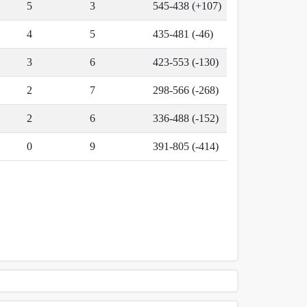
5
3
545-438 (+107)
4
5
435-481 (-46)
3
6
423-553 (-130)
2
7
298-566 (-268)
2
6
336-488 (-152)
0
9
391-805 (-414)