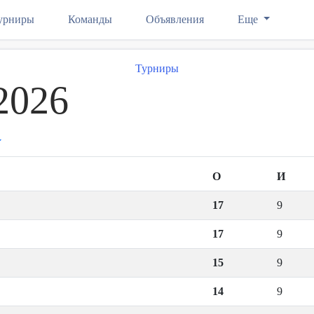
урниры
Команды
Объявления
Еще
Турниры
2026
О
И
17
9
17
9
15
9
14
9