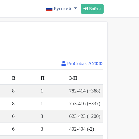
Русский
Войти
ProСобак АУФФ
В
П
З-П
8
1
782-414 (+368)
8
1
753-416 (+337)
6
3
623-423 (+200)
6
3
492-494 (-2)