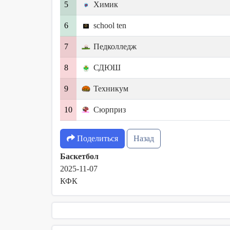
5
Химик
6
school ten
7
Педколледж
8
СДЮШ
9
Техникум
10
Сюрприз
Поделиться
Назад
Баскетбол
2025-11-07
КФК