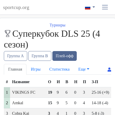
sportcup.org
Турниры
Суперкубок DLS 25 (4
сезон)
Группа А
Группа В
Плей-офф
Главная
Игры
Статистика
Еще
#
Название
О
И
В
Н
П
З-П
1
VIKINGS FC
19
9
6
0
3
25-16 (+9)
2
Amkal
15
9
5
0
4
14-18 (-4)
3
Cobra Kai
3
4
1
0
3
5-8 (-3)