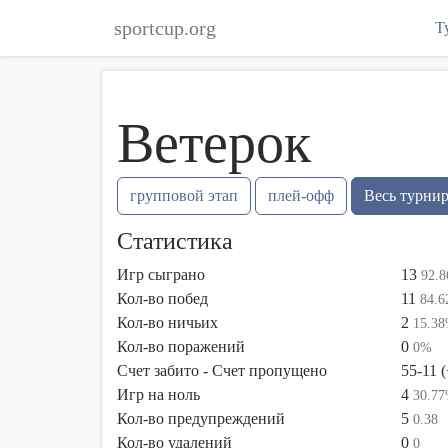
sportcup.org
Т
Ветерок
групповой этап
плей-офф
Весь турни
Статистика
Игр сыграно
13
92.
Кол-во побед
11
84.
Кол-во ничьих
2
15.3
Кол-во поражений
0
0%
Счет забито - Счет пропущено
55-11 
Игр на ноль
4
30.7
Кол-во предупреждений
5
0.38
Кол-во удалений
0
0