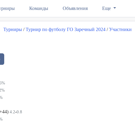
урниры
Команды
Объявления
Еще
Турниры
/
Турнир по футболу ГО Заречный 2024
/
Участники
р
86%
62%
8%
(+44)
-
4.2
0.8
7%