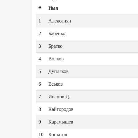
#
Имя
1
Алексанян
2
Бабенко
3
Братко
4
Волков
5
Дупляков
6
Еськов
7
Иванов Д.
8
Кайгородов
9
Карамышев
10
Копытов