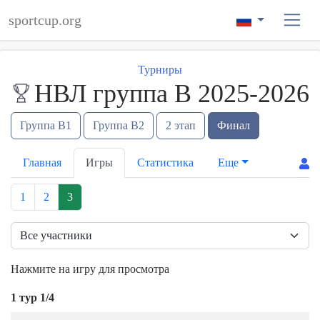
sportcup.org
Турниры
НВЛ группа В 2025-2026
Группа B1
Группа B2
2 этап
Финал
Главная
Игры
Статистика
Еще
1
2
3
Нажмите на игру для просмотра
1 тур 1/4