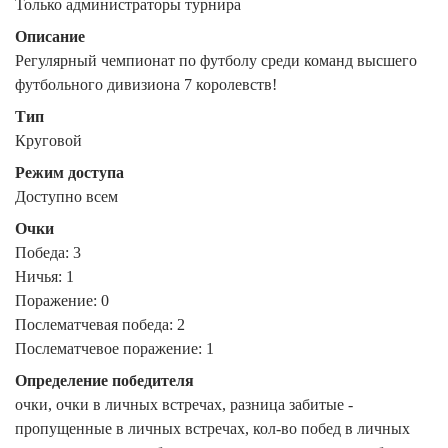
Только администраторы турнира
Описание
Регулярный чемпионат по футболу среди команд высшего 
Тип
Круговой
Режим доступа
Доступно всем
Очки
Победа: 3
Ничья: 1
Поражение: 0
Послематчевая победа: 2
Послематчевое поражение: 1
Определение победителя
очки
,
очки в личных встречах
,
разница забитые -
пропущенные в личных встречах
,
кол-во побед в личных