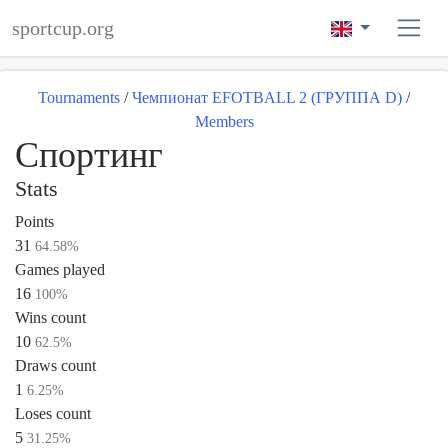
sportcup.org
Tournaments
/
Чемпионат EFOTBALL 2 (ГРУППА D)
/
Members
Спортинг
Stats
Points
31
64.58%
Games played
16
100%
Wins count
10
62.5%
Draws count
1
6.25%
Loses count
5
31.25%