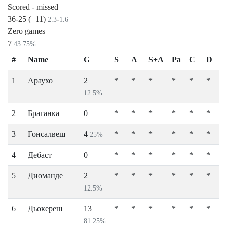
Scored - missed
36-25 (+11)
-
2.3
1.6
Zero games
7
43.75%
#
Name
G
S
A
S+A
Pa
C
D
1
Араухо
2
*
*
*
*
*
*
12.5%
2
Браганка
0
*
*
*
*
*
*
3
Гонсалвеш
4
*
*
*
*
*
*
25%
4
Дебаст
0
*
*
*
*
*
*
5
Диоманде
2
*
*
*
*
*
*
12.5%
6
Дьокереш
13
*
*
*
*
*
*
81.25%