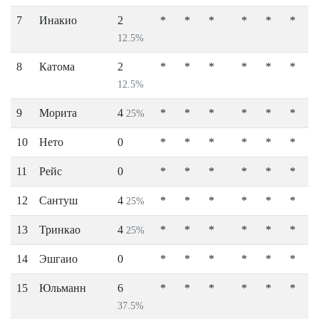
7
Инакио
2
*
*
*
*
*
*
12.5%
8
Катома
2
*
*
*
*
*
*
12.5%
9
Морита
4
*
*
*
*
*
*
25%
10
Нето
0
*
*
*
*
*
*
11
Рейс
0
*
*
*
*
*
*
12
Сантуш
4
*
*
*
*
*
*
25%
13
Тринкао
4
*
*
*
*
*
*
25%
14
Эшгаио
0
*
*
*
*
*
*
15
Юльманн
6
*
*
*
*
*
*
37.5%