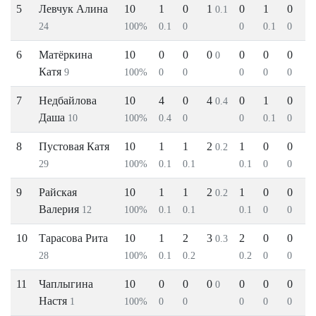
5
Левчук Алина
10
1
0
1
0
1
0
0.1
24
100%
0.1
0
0
0.1
0
6
Матёркина
10
0
0
0
0
0
0
0
Катя
9
100%
0
0
0
0
0
7
Недбайлова
10
4
0
4
0
1
0
0.4
Даша
10
100%
0.4
0
0
0.1
0
8
Пустовая Катя
10
1
1
2
1
0
0
0.2
29
100%
0.1
0.1
0.1
0
0
9
Райская
10
1
1
2
1
0
0
0.2
Валерия
12
100%
0.1
0.1
0.1
0
0
10
Тарасова Рита
10
1
2
3
2
0
0
0.3
28
100%
0.1
0.2
0.2
0
0
11
Чаплыгина
10
0
0
0
0
0
0
0
Настя
1
100%
0
0
0
0
0