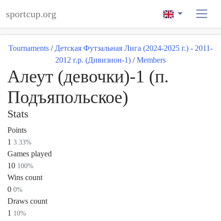
sportcup.org
Tournaments
/
Детская Футзальная Лига (2024-2025 г.) - 2011-
2012 г.р. (Дивизион-1)
/
Members
Алеут (девочки)-1 (п.
Подъяпольское)
Stats
Points
1
3.33%
Games played
10
100%
Wins count
0
0%
Draws count
1
10%