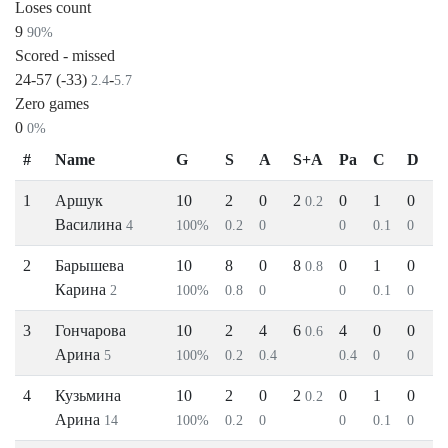
Loses count
9
90%
Scored - missed
24-57 (-33)
-
2.4
5.7
Zero games
0
0%
#
Name
G
S
A
S+A
Pa
C
D
1
Аршук
10
2
0
2
0
1
0
0.2
Василина
4
100%
0.2
0
0
0.1
0
2
Барышева
10
8
0
8
0
1
0
0.8
Карина
2
100%
0.8
0
0
0.1
0
3
Гончарова
10
2
4
6
4
0
0
0.6
Арина
5
100%
0.2
0.4
0.4
0
0
4
Кузьмина
10
2
0
2
0
1
0
0.2
Арина
14
100%
0.2
0
0
0.1
0