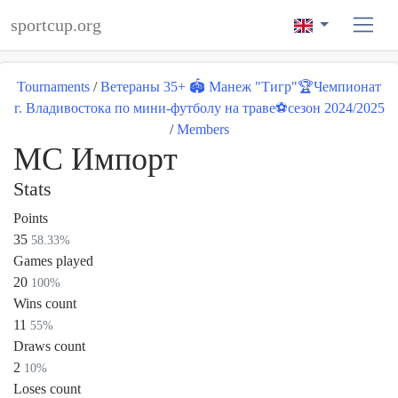
sportcup.org
Tournaments
/
Ветераны 35+ 🏟 Манеж "Тигр"🏆Чемпионат
г. Владивостока по мини-футболу на траве⚽️сезон 2024/2025
/
Members
МС Импорт
Stats
Points
35
58.33%
Games played
20
100%
Wins count
11
55%
Draws count
2
10%
Loses count