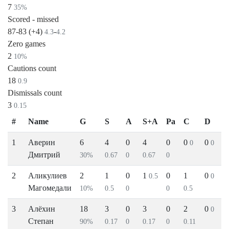
7
35%
Scored - missed
87-83 (+4)
-
4.3
4.2
Zero games
2
10%
Cautions count
18
0.9
Dismissals count
3
0.15
#
Name
G
S
A
S+A
Pa
C
D
1
Аверин
6
4
0
4
0
0
0
0
0
Дмитрий
30%
0.67
0
0.67
0
2
Аликулиев
2
1
0
1
0
1
0
0.5
0
Магомедали
10%
0.5
0
0
0.5
3
Алёхин
18
3
0
3
0
2
0
0
Степан
90%
0.17
0
0.17
0
0.11