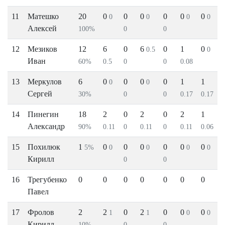
11
Матешко
20
0
0
0
0
0
0
0
0
0
0
Алексей
100%
0
0
12
Мезиков
12
6
0
6
0
1
0
0.5
0
Иван
60%
0.5
0
0
0.08
13
Меркулов
6
0
0
0
0
1
1
0
0
Сергей
30%
0
0
0.17
0.17
14
Пинегин
18
2
0
2
0
2
1
Александр
90%
0.11
0
0.11
0
0.11
0.06
15
Похилюк
1
0
0
0
0
0
0
5%
0
0
0
0
Кирилл
0
0
16
Трегубенко
0
0
0
0
0
0
0
Павел
17
Фролов
2
2
0
2
0
0
0
1
1
0
0
Кирилл
10%
0
0