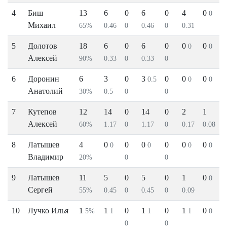
4
Биш
13
6
0
6
0
4
0
0
Михаил
65%
0.46
0
0.46
0
0.31
5
Долотов
18
6
0
6
0
0
0
0
0
Алексей
90%
0.33
0
0.33
0
6
Доронин
6
3
0
3
0
0
0
0.5
0
0
Анатолий
30%
0.5
0
0
7
Кутепов
12
14
0
14
0
2
1
Алексей
60%
1.17
0
1.17
0
0.17
0.08
8
Латышев
4
0
0
0
0
0
0
0
0
0
0
Владимир
20%
0
0
9
Латышев
11
5
0
5
0
1
0
0
Сергей
55%
0.45
0
0.45
0
0.09
10
Лучко Илья
1
1
0
1
0
1
0
5%
1
1
1
0
0
0