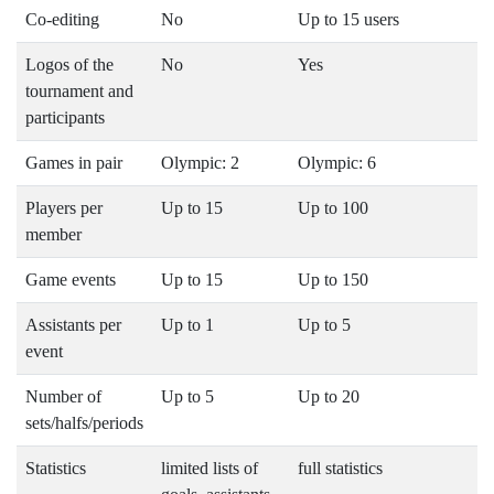
Co-editing
No
Up to 15 users
Logos of the
No
Yes
tournament and
participants
Games in pair
Olympic: 2
Olympic: 6
Players per
Up to 15
Up to 100
member
Game events
Up to 15
Up to 150
Assistants per
Up to 1
Up to 5
event
Number of
Up to 5
Up to 20
sets/halfs/periods
Statistics
limited lists of
full statistics