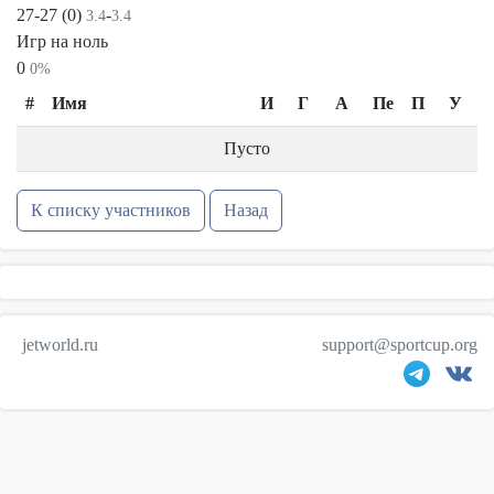
27-27 (0)
-
3.4
3.4
Игр на ноль
0
0%
#
Имя
И
Г
А
Пе
П
У
Пусто
К списку участников
Назад
jetworld.ru
support@sportcup.org