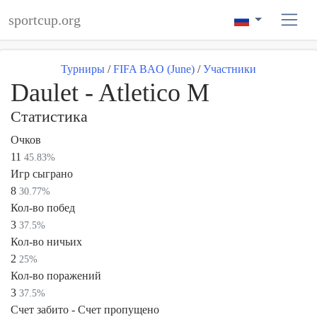
sportcup.org
Турниры
/
FIFA BAO (June)
/
Участники
Daulet - Atletico M
Статистика
Очков
11
45.83%
Игр сыграно
8
30.77%
Кол-во побед
3
37.5%
Кол-во ничьих
2
25%
Кол-во поражений
3
37.5%
Счет забито - Счет пропущено