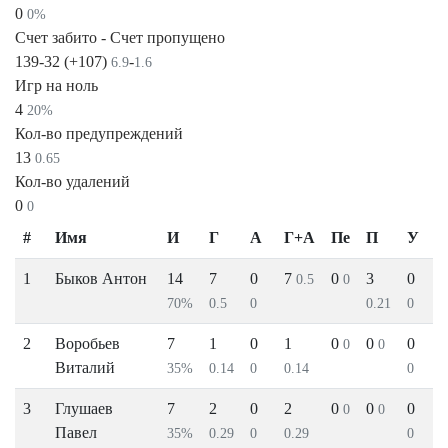
0
0%
Счет забито - Счет пропущено
139-32 (+107)
-
6.9
1.6
Игр на ноль
4
20%
Кол-во предупреждений
13
0.65
Кол-во удалений
0
0
#
Имя
И
Г
А
Г+А
Пе
П
У
1
Быков Антон
14
7
0
7
0
3
0
0.5
0
70%
0.5
0
0.21
0
2
Воробьев
7
1
0
1
0
0
0
0
0
Виталий
35%
0.14
0
0.14
0
3
Глушаев
7
2
0
2
0
0
0
0
0
Павел
35%
0.29
0
0.29
0