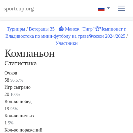
sportcup.org
Турниры
/
Ветераны 35+ 🏟 Манеж "Тигр"🏆Чемпионат г.
Владивостока по мини-футболу на траве⚽️сезон 2024/2025
/
Участники
Компаньон
Статистика
Очков
58
96.67%
Игр сыграно
20
100%
Кол-во побед
19
95%
Кол-во ничьих
1
5%
Кол-во поражений