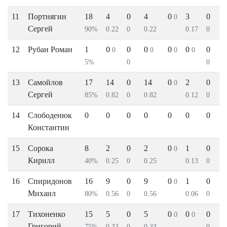
11
Портнягин
18
4
0
4
0
3
0
0
Сергей
90%
0.22
0
0.22
0.17
0
12
Рубан Роман
1
0
0
0
0
0
0
0
0
0
0
5%
0
0
13
Самойлов
17
14
0
14
0
2
0
0
Сергей
85%
0.82
0
0.82
0.12
0
14
Слободенюк
0
0
0
0
0
0
0
Константин
15
Сорока
8
2
0
2
0
1
0
0
Кирилл
40%
0.25
0
0.25
0.13
0
16
Спиридонов
16
9
0
9
0
1
0
0
Михаил
80%
0.56
0
0.56
0.06
0
17
Тихоненко
15
5
0
5
0
0
0
0
0
Григорий
75%
0.33
0
0.33
0