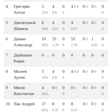
4
Григорян
5
4
0
4
0
0
0
0.8
0
0
Антон
25%
0.8
0
0
5
Давлятханов
6
4
0
4
0
0
0
0
0
Шамиль
30%
0.67
0
0.67
0
6
Данько
19
53
0
53
0
1
0
0
Александр
95%
2.79
0
2.79
0.05
0
7
Дербышев
0
0
0
0
0
0
0
Роман
8
Михеев
5
4
0
4
0
0
0
0.8
0
0
Артем
25%
0.8
0
0
9
Мялов
4
0
0
0
0
0
0
0
0
0
0
Константин
20%
0
0
10
Пак Андрей
17
8
0
8
0
0
0
0
0
85%
0.47
0
0.47
0