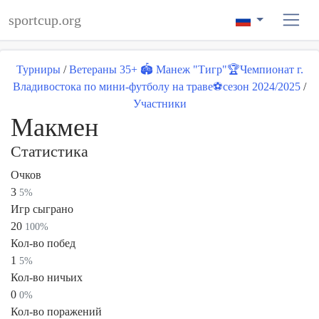
sportcup.org
Турниры
/
Ветераны 35+ 🏟 Манеж "Тигр"🏆Чемпионат г.
Владивостока по мини-футболу на траве⚽️сезон 2024/2025
/
Участники
Макмен
Статистика
Очков
3
5%
Игр сыграно
20
100%
Кол-во побед
1
5%
Кол-во ничьих
0
0%
Кол-во поражений