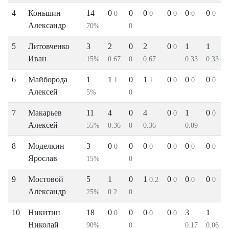
4
Коньшин
14
0
0
0
0
0
0
0
0
0
0
0
Александр
70%
0
5
Литовченко
3
2
0
2
0
1
1
0
Иван
15%
0.67
0
0.67
0.33
0.33
6
Майборода
1
1
0
1
0
0
0
1
1
0
0
0
Алексей
5%
0
7
Макарьев
11
4
0
4
0
1
0
0
0
Алексей
55%
0.36
0
0.36
0.09
8
Моделкин
3
0
0
0
0
0
0
0
0
0
0
0
Ярослав
15%
0
9
Мостовой
5
1
0
1
0
0
0
0.2
0
0
0
Александр
25%
0.2
0
10
Никитин
18
0
0
0
0
3
1
0
0
0
Николай
90%
0
0.17
0.06