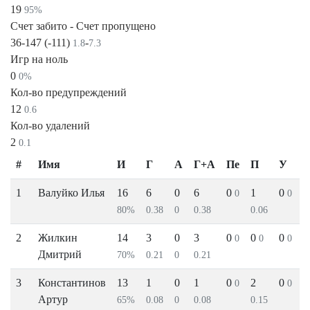
19
95%
Счет забито - Счет пропущено
36-147 (-111)
-
1.8
7.3
Игр на ноль
0
0%
Кол-во предупреждений
12
0.6
Кол-во удалений
2
0.1
#
Имя
И
Г
А
Г+А
Пе
П
У
1
Валуйко Илья
16
6
0
6
0
1
0
0
0
80%
0.38
0
0.38
0.06
2
Жилкин
14
3
0
3
0
0
0
0
0
0
Дмитрий
70%
0.21
0
0.21
3
Константинов
13
1
0
1
0
2
0
0
0
Артур
65%
0.08
0
0.08
0.15