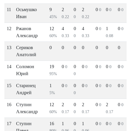
11
Осьмушко
9
2
0
2
0
0
0
0
0
0
Иван
45%
0.22
0
0.22
12
Ржанов
12
4
0
4
0
1
0
0
0
Александр
60%
0.33
0
0.33
0.08
13
Сериков
0
0
0
0
0
0
0
Анатолий
14
Соломон
19
0
0
0
0
0
0
0
0
0
0
0
Юрий
95%
0
15
Старинец
1
0
0
0
0
0
0
0
0
0
0
0
Андрей
5%
0
16
Ступин
12
2
0
2
0
2
0
0
0
Александр
60%
0.17
0
0.17
0.17
17
Ступин
16
1
0
1
0
0
0
0
0
0
Павел
80%
0.06
0
0.06