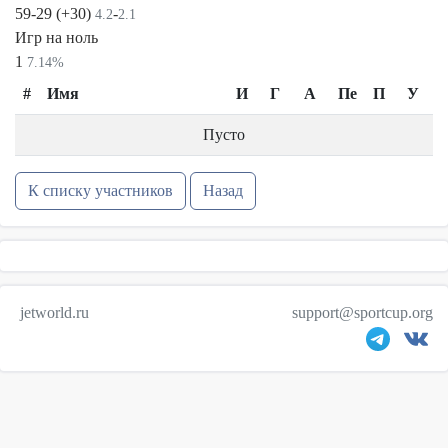
59-29 (+30)
-
4.2
2.1
Игр на ноль
1
7.14%
#
Имя
И
Г
А
Пе
П
У
Пусто
К списку участников
Назад
jetworld.ru
support@sportcup.org