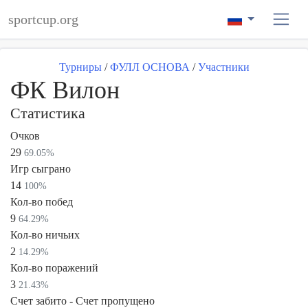
sportcup.org
Турниры
/
ФУЛЛ ОСНОВА
/
Участники
ФК Вилон
Статистика
Очков
29
69.05%
Игр сыграно
14
100%
Кол-во побед
9
64.29%
Кол-во ничьих
2
14.29%
Кол-во поражений
3
21.43%
Счет забито - Счет пропущено