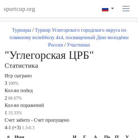
sportcup.org
Турниры
/
Турнир Углегорского городского округа по
пляжному волейболу 4х4, посвященный Дню молодёжи
России
/
Участники
"Углегорская ЦРБ"
Статистика
Игр сыграно
3
100%
Кол-во побед
2
66.67%
Кол-во поражений
1
33.33%
Счет забито - Счет пропущено
4-1 (+3)
-
1.3
0.3
#
Имя
И
Г
А
Пе
П
У