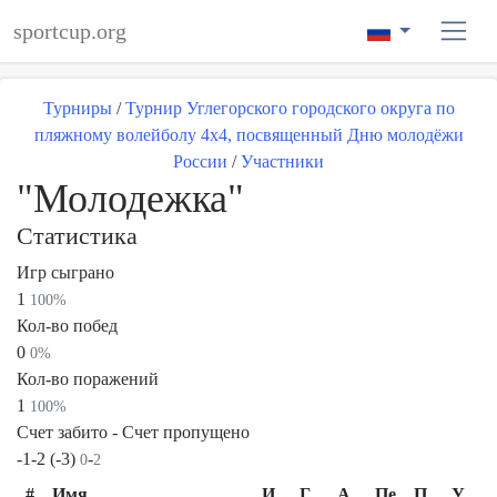
sportcup.org
Турниры
/
Турнир Углегорского городского округа по
пляжному волейболу 4х4, посвященный Дню молодёжи
России
/
Участники
"Молодежка"
Статистика
Игр сыграно
1
100%
Кол-во побед
0
0%
Кол-во поражений
1
100%
Счет забито - Счет пропущено
-1-2 (-3)
-
0
2
#
Имя
И
Г
А
Пе
П
У